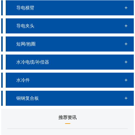
导电横臂
导电夹头
短网/抱圈
水冷电缆/补偿器
水冷件
铜钢复合板
推荐资讯