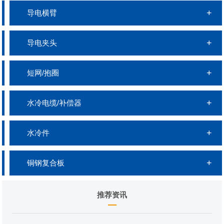
导电横臂
导电夹头
短网/抱圈
水冷电缆/补偿器
水冷件
铜钢复合板
推荐资讯